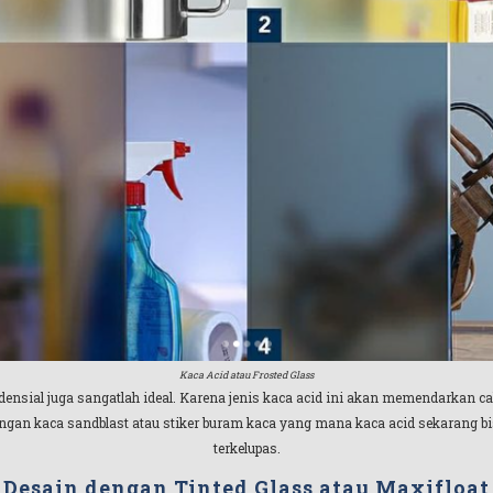
Kaca Acid atau Frosted Glass
densial juga sangatlah ideal. Karena jenis kaca acid ini akan memendarkan 
ngan kaca sandblast atau stiker buram kaca yang mana kaca acid sekarang bisa
terkelupas.
Desain dengan Tinted Glass atau Maxifloat