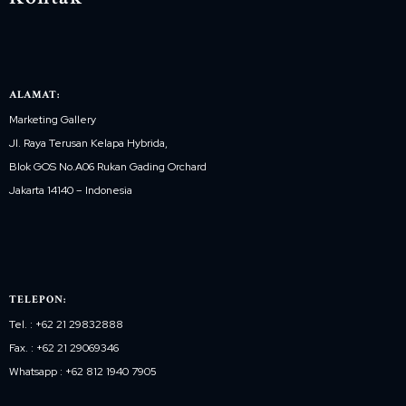
ALAMAT:
Marketing Gallery
Jl. Raya Terusan Kelapa Hybrida,
Blok GOS No.A06 Rukan Gading Orchard
Jakarta 14140 – Indonesia
TELEPON:
Tel. : +62 21 29832888
Fax. : +62 21 29069346
Whatsapp : +62 812 1940 7905