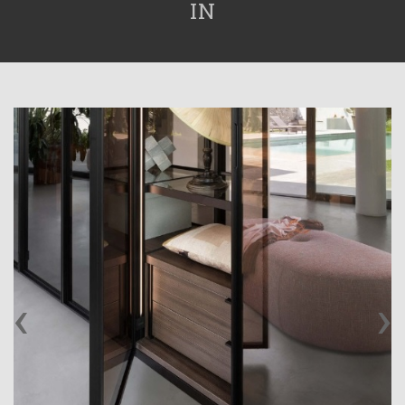
IN
‹
›