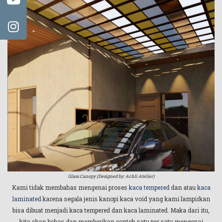
Glass Canopy (Designed by: Achli Atelier)
Kami tidak membahas mengenai proses
kaca tempered
dan atau
kaca
laminated
karena segala jenis kanopi kaca void yang kami lampirkan
bisa dibuat menjadi kaca tempered dan kaca laminated. Maka dari itu,
kita akan bahas dan memberikan contoh satu per satu mengenai