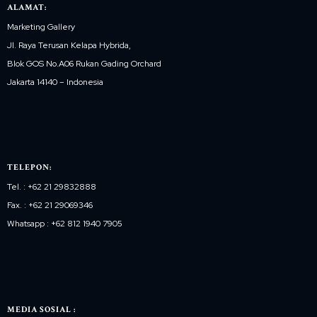
ALAMAT:
Marketing Gallery
Jl. Raya Terusan Kelapa Hybrida,
Blok GOS No.A06 Rukan Gading Orchard
Jakarta 14140 – Indonesia
TELEPON:
Tel. : +62 21 29832888
Fax. : +62 21 29069346
Whatsapp : +62 812 1940 7905
MEDIA SOSIAL :