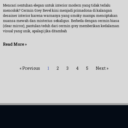
Mencari sentuhan elegan untuk interior modern yang tidak terlalu
mencolok? Cermin Grey Bevel kini menjadi primadona di kalangan
desainer interior karena warnanya yang smoky mampu menciptakan
nuansa mewah dan misterius sekaligus. Berbeda dengan cermin biasa
(clear mirror), pantulan teduh dari cermin grey memberikan kedalaman
visual yang unik, apalagi jika ditambah
Read More »
« Previous
1
2
3
4
5
Next »