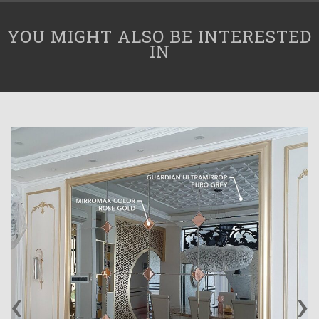
YOU MIGHT ALSO BE INTERESTED
IN
‹
›