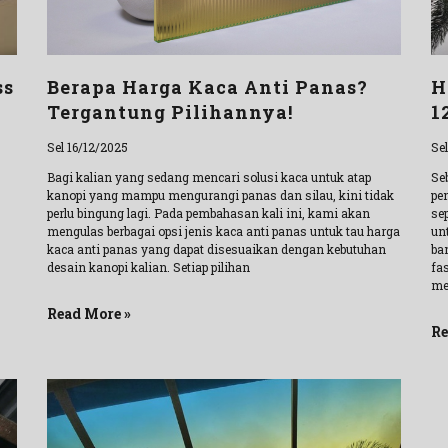
ss
Berapa Harga Kaca Anti Panas?
H
Tergantung Pilihannya!
1
Sel 16/12/2025
Se
Bagi kalian yang sedang mencari solusi kaca untuk atap
Se
kanopi yang mampu mengurangi panas dan silau, kini tidak
pe
perlu bingung lagi. Pada pembahasan kali ini, kami akan
se
mengulas berbagai opsi jenis kaca anti panas untuk tau harga
unt
kaca anti panas yang dapat disesuaikan dengan kebutuhan
ba
desain kanopi kalian. Setiap pilihan
fa
me
Read More »
Re