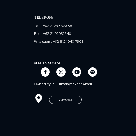
TELEPON:
Tel. : +62 21 29832888
Fax. : +62 21 29069346
Whatsapp : +62 812 1940 7905
MEDIA SOSIAL :
Owned by PT. Himalaya Sinar Abadi
View Map