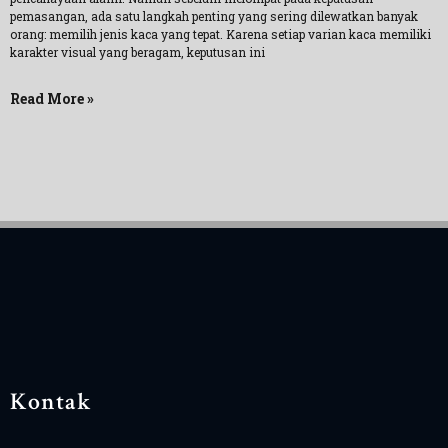
pemasangan, ada satu langkah penting yang sering dilewatkan banyak
orang: memilih jenis kaca yang tepat. Karena setiap varian kaca memiliki
karakter visual yang beragam, keputusan ini
Read More »
Kontak