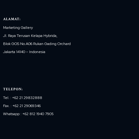
ALAMAT:
Marketing Gallery
Jl. Raya Terusan Kelapa Hybrida,
Blok GOS No.A06 Rukan Gading Orchard
Jakarta 14140 – Indonesia
TELEPON:
Tel. : +62 21 29832888
Fax. : +62 21 29069346
Whatsapp : +62 812 1940 7905