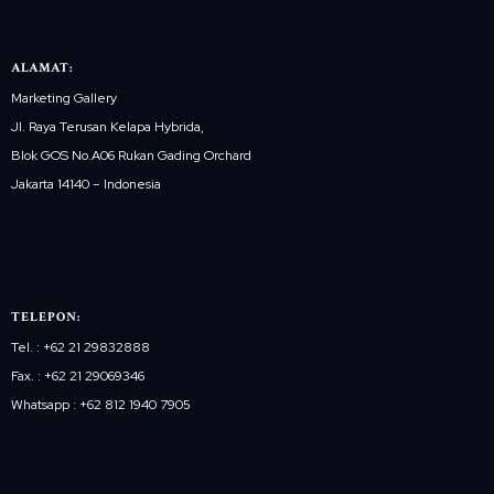
ALAMAT:
Marketing Gallery
Jl. Raya Terusan Kelapa Hybrida,
Blok GOS No.A06 Rukan Gading Orchard
Jakarta 14140 – Indonesia
TELEPON:
Tel. : +62 21 29832888
Fax. : +62 21 29069346
Whatsapp : +62 812 1940 7905