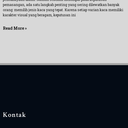
pemasangan, ada satu langkah penting yang sering dilewatkan banyak
orang: memilih jenis kaca yang tepat. Karena setiap varian kaca memiliki
karakter visual yang beragam, keputusan ini
Read More »
Kontak