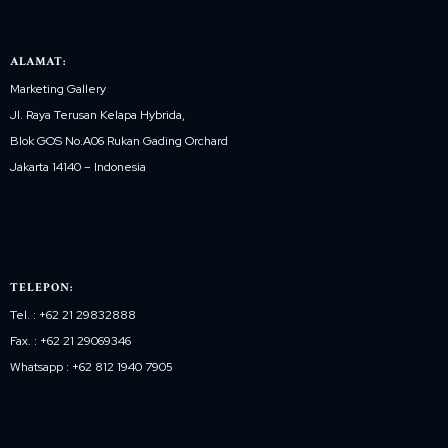
ALAMAT:
Marketing Gallery
Jl. Raya Terusan Kelapa Hybrida,
Blok GOS No.A06 Rukan Gading Orchard
Jakarta 14140 – Indonesia
TELEPON:
Tel. : +62 21 29832888
Fax. : +62 21 29069346
Whatsapp : +62 812 1940 7905