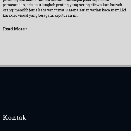
pemasangan, ada satu langkah penting yang sering dilewatkan banyak
orang: memilih jenis kaca yang tepat. Karena setiap varian kaca memiliki
karakter visual yang beragam, keputusan ini
Read More »
Kontak