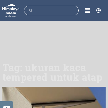
Tag: ukuran kaca
tempered untuk atap