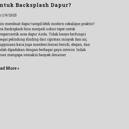
ntuk Backsplash Dapur?
n 1/9/2025
gin membuat dapur tampil lebih modern sekaligus praktis?
ca Backsplash bisa menjadi solusi tepat untuk
mpercantik area dapur Anda. Tidak hanya berfungsi
bagai pelindung dinding dari cipratan minyak dan air,
nggunaan kaca juga memberi kesan bersih, elegan, dan
dah dipadukan dengan berbagai gaya interior. Inilah
asan mengapa semakin banyak desainer
ad More »