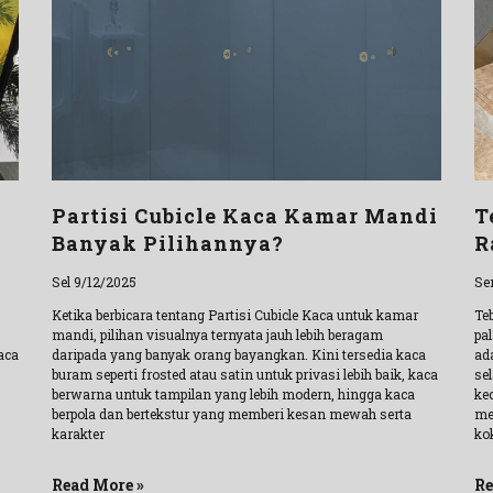
Partisi Cubicle Kaca Kamar Mandi
T
Banyak Pilihannya?
R
Sel 9/12/2025
Se
Ketika berbicara tentang Partisi Cubicle Kaca untuk kamar
Te
mandi, pilihan visualnya ternyata jauh lebih beragam
pa
aca
daripada yang banyak orang bayangkan. Kini tersedia kaca
ad
buram seperti frosted atau satin untuk privasi lebih baik, kaca
se
berwarna untuk tampilan yang lebih modern, hingga kaca
ke
berpola dan bertekstur yang memberi kesan mewah serta
me
karakter
ko
Read More »
Re