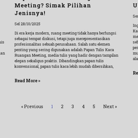
Meeting? Simak Pilihan
U
Jenisnya!
Se
Sel 28/10/2025
In
Ka
Di era kerja modern, ruang meeting tidak hanya berfungsi
me
sebagai tempat diskusi, tetapi juga merepresentasikan
nis
se
profesionalitas sebuah perusahaan. Salah satu elemen
pe
penting yang sering digunakan adalah Papan Tulis Kaca
dan
mu
Ruangan Meeting, media tulis yang hadir dengan tampilan
al
elegan sekaligus praktis. Dibandingkan papan tulis
konvensional, papan tulis kaca lebih mudah dibersihkan,
Re
Read More »
« Previous
1
2
3
4
5
Next »