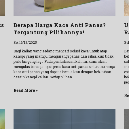
ss
Berapa Harga Kaca Anti Panas?
U
Tergantung Pilihannya!
R
Sel 16/12/2025
Se
Bagi kalian yang sedang mencari solusi kaca untuk atap
Be
kanopi yang mampu mengurangi panas dan silau, kini tidak
ke
perlu bingung lagi. Pada pembahasan kali ini, kami akan
sa
mengulas berbagai opsi jenis kaca anti panas untuk tau harga
in
kaca anti panas yang dapat disesuaikan dengan kebutuhan
es
desain kanopi kalian. Setiap pilihan
ke
pe
Read More »
Re