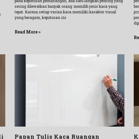
pada keputusan pemasangan, ada satu langkah penting yang
pe
sering dilewatkan banyak orang: memilih jenis kaca yang
be
tepat. Karena setiap varian kaca memiliki karakter visual
pr
u
yang beragam, keputusan ini
pe
di
Read More »
Re
li
Papan Tulis Kaca Ruangan
K