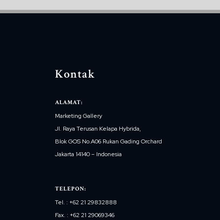
Kontak
ALAMAT:
Marketing Gallery
Jl. Raya Terusan Kelapa Hybrida,
Blok GOS No.A06 Rukan Gading Orchard
Jakarta 14140 – Indonesia
TELEPON:
Tel. : +62 21 29832888
Fax. : +62 21 29069346