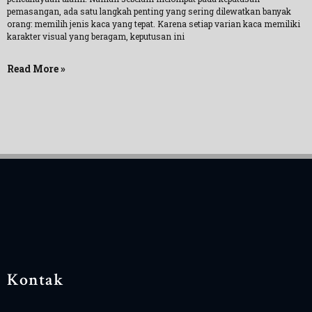
pemasangan, ada satu langkah penting yang sering dilewatkan banyak
orang: memilih jenis kaca yang tepat. Karena setiap varian kaca memiliki
karakter visual yang beragam, keputusan ini
Read More »
Kontak