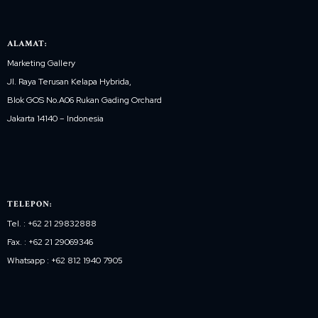
ALAMAT:
Marketing Gallery
Jl. Raya Terusan Kelapa Hybrida,
Blok GOS No.A06 Rukan Gading Orchard
Jakarta 14140 – Indonesia
TELEPON:
Tel. : +62 21 29832888
Fax. : +62 21 29069346
Whatsapp : +62 812 1940 7905