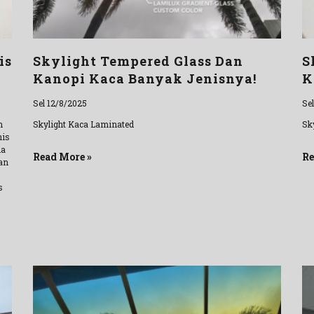
is
Skylight Tempered Glass Dan
S
Kanopi Kaca Banyak Jenisnya!
K
Sel 12/8/2025
Se
n
Skylight Kaca Laminated
Sk
nis
da
Read More »
Re
an
s