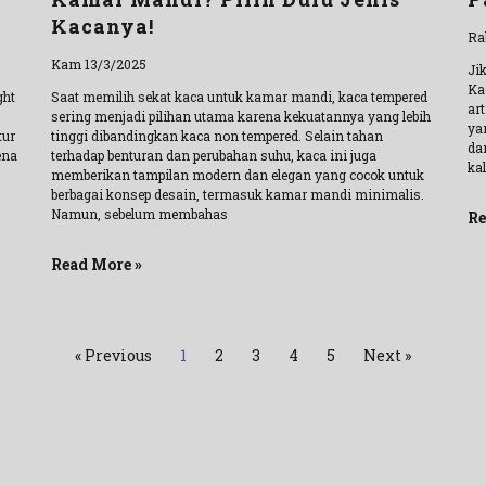
Kacanya!
Ra
Kam 13/3/2025
Ji
Ka
ght
Saat memilih sekat kaca untuk kamar mandi, kaca tempered
ar
sering menjadi pilihan utama karena kekuatannya yang lebih
ya
tur
tinggi dibandingkan kaca non tempered. Selain tahan
da
ena
terhadap benturan dan perubahan suhu, kaca ini juga
ka
memberikan tampilan modern dan elegan yang cocok untuk
berbagai konsep desain, termasuk kamar mandi minimalis.
Namun, sebelum membahas
Re
Read More »
« Previous
1
2
3
4
5
Next »