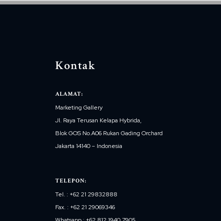
Kontak
ALAMAT:
Marketing Gallery
Jl. Raya Terusan Kelapa Hybrida,
Blok GOS No.A06 Rukan Gading Orchard
Jakarta 14140 – Indonesia
TELEPON:
Tel. : +62 21 29832888
Fax. : +62 21 29069346
Whatsapp : +62 812 1940 7905