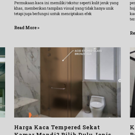
Permukaan kaca ini memiliki tekstur seperti kulit jeruk yang
pe
khas, memberikan tampilan visual yang tidak hanya unik
hu
tetapi juga berfungsi untuk menciptakan efek
ka
ter
Read More »
Re
Harga Kaca Tempered Sekat
K
Kamar Mandi? Pilih Dulu Jenis
P