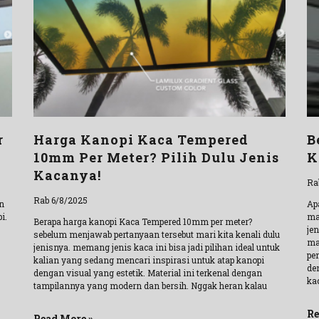
r
Harga Kanopi Kaca Tempered
B
10mm Per Meter? Pilih Dulu Jenis
K
Kacanya!
Ra
Rab 6/8/2025
n
Ap
i.
mat
Berapa harga kanopi Kaca Tempered 10mm per meter?
je
sebelum menjawab pertanyaan tersebut mari kita kenali dulu
ma
jenisnya. memang jenis kaca ini bisa jadi pilihan ideal untuk
pe
kalian yang sedang mencari inspirasi untuk atap kanopi
de
dengan visual yang estetik. Material ini terkenal dengan
ka
tampilannya yang modern dan bersih. Nggak heran kalau
Re
Read More »