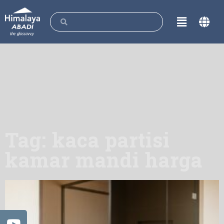
Tag: kaca partisi
kamar mandi harga