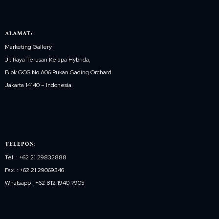
ALAMAT:
Marketing Gallery
Jl. Raya Terusan Kelapa Hybrida,
Blok GOS No.A06 Rukan Gading Orchard
Jakarta 14140 – Indonesia
TELEPON:
Tel. : +62 21 29832888
Fax. : +62 21 29069346
Whatsapp : +62 812 1940 7905