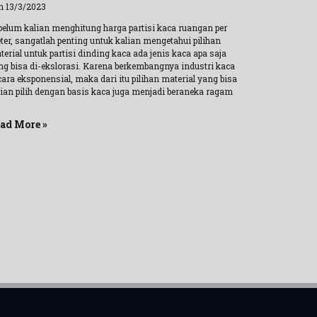
n 13/3/2023
belum kalian menghitung harga partisi kaca ruangan per
ter, sangatlah penting untuk kalian mengetahui pilihan
erial untuk partisi dinding kaca ada jenis kaca apa saja
ng bisa di-ekslorasi. Karena berkembangnya industri kaca
ara eksponensial, maka dari itu pilihan material yang bisa
lian pilih dengan basis kaca juga menjadi beraneka ragam
ad More »