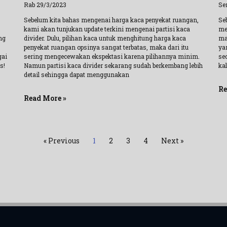
Rab 29/3/2023
Se
Sebelum kita bahas mengenai harga kaca penyekat ruangan,
Se
kami akan tunjukan update terkini mengenai partisi kaca
me
ng
divider. Dulu, pilihan kaca untuk menghitung harga kaca
mat
penyekat ruangan opsinya sangat terbatas, maka dari itu
ya
gai
sering mengecewakan ekspektasi karena pilihannya minim.
sec
s!
Namun partisi kaca divider sekarang sudah berkembang lebih
ka
detail sehingga dapat menggunakan
Re
Read More »
« Previous
1
2
3
4
Next »