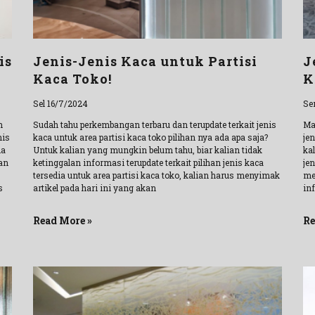
is
Jenis-Jenis Kaca untuk Partisi
J
Kaca Toko!
K
Sel 16/7/2024
Se
n
Sudah tahu perkembangan terbaru dan terupdate terkait jenis
Ma
nis
kaca untuk area partisi kaca toko pilihan nya ada apa saja?
jen
da
Untuk kalian yang mungkin belum tahu, biar kalian tidak
kal
an
ketinggalan informasi terupdate terkait pilihan jenis kaca
jen
tersedia untuk area partisi kaca toko, kalian harus menyimak
me
s
artikel pada hari ini yang akan
inf
Read More »
Re