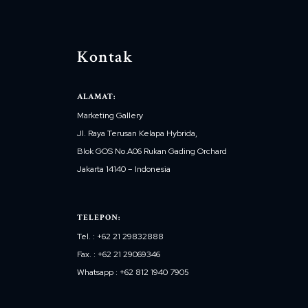
Kontak
ALAMAT:
Marketing Gallery
Jl. Raya Terusan Kelapa Hybrida,
Blok GOS No.A06 Rukan Gading Orchard
Jakarta 14140 – Indonesia
TELEPON:
Tel. : +62 21 29832888
Fax. : +62 21 29069346
Whatsapp : +62 812 1940 7905