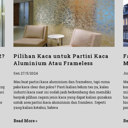
2?
Pilihan Kaca untuk Partisi Kaca
F
Aluminium Atau Frameless
M
Sen 27/5/2024
Ju
Mau buat partisi kaca aluminium dan frameless, tapi cuma
Ma
ang
pake kaca clear dan polos? Pasti kalian belum tau ya, kalau
ke
asi
industri kaca saat ini sudah jauh berkembang dan memiliki
mi
banyak pilihan ragam jenis kaca yang dapat kalian gunakan
har
or
untuk area partisi kaca aluminium dan framless. Seperti
bi
yang kalian ketahui, bahwa
pa
Read More »
Re