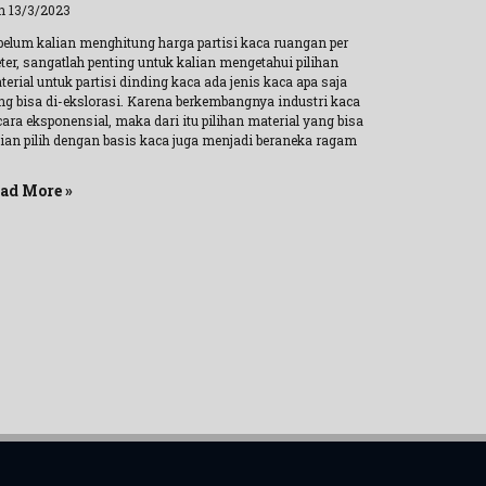
n 13/3/2023
belum kalian menghitung harga partisi kaca ruangan per
ter, sangatlah penting untuk kalian mengetahui pilihan
erial untuk partisi dinding kaca ada jenis kaca apa saja
ng bisa di-ekslorasi. Karena berkembangnya industri kaca
ara eksponensial, maka dari itu pilihan material yang bisa
lian pilih dengan basis kaca juga menjadi beraneka ragam
ad More »