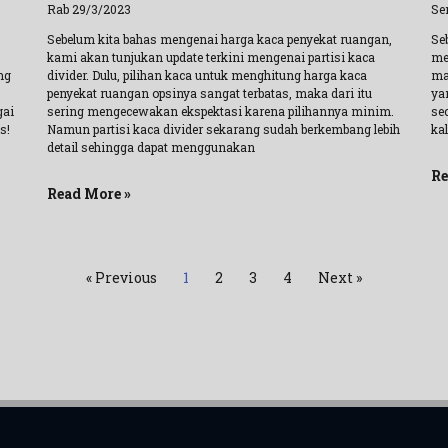
Rab 29/3/2023
Se
Sebelum kita bahas mengenai harga kaca penyekat ruangan,
Se
kami akan tunjukan update terkini mengenai partisi kaca
me
ng
divider. Dulu, pilihan kaca untuk menghitung harga kaca
mat
penyekat ruangan opsinya sangat terbatas, maka dari itu
ya
gai
sering mengecewakan ekspektasi karena pilihannya minim.
sec
s!
Namun partisi kaca divider sekarang sudah berkembang lebih
ka
detail sehingga dapat menggunakan
Re
Read More »
« Previous
1
2
3
4
Next »