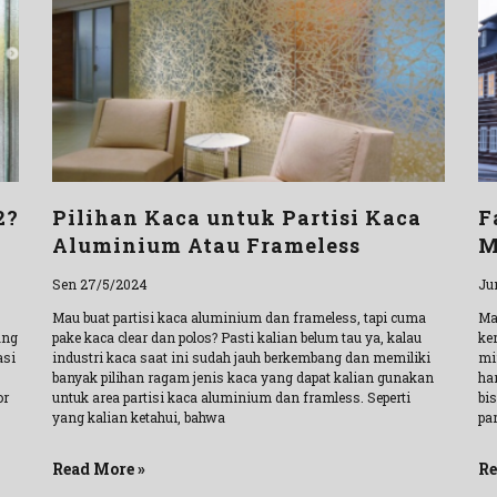
2?
Pilihan Kaca untuk Partisi Kaca
F
Aluminium Atau Frameless
M
Sen 27/5/2024
Ju
Mau buat partisi kaca aluminium dan frameless, tapi cuma
Ma
ang
pake kaca clear dan polos? Pasti kalian belum tau ya, kalau
ke
asi
industri kaca saat ini sudah jauh berkembang dan memiliki
mi
banyak pilihan ragam jenis kaca yang dapat kalian gunakan
har
or
untuk area partisi kaca aluminium dan framless. Seperti
bi
yang kalian ketahui, bahwa
pa
Read More »
Re