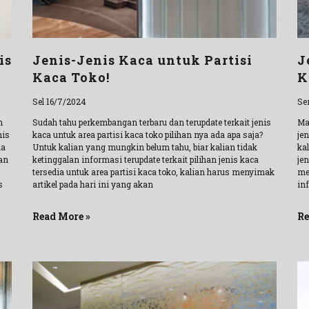
is
Jenis-Jenis Kaca untuk Partisi
J
Kaca Toko!
K
Sel 16/7/2024
Se
n
Sudah tahu perkembangan terbaru dan terupdate terkait jenis
Ma
nis
kaca untuk area partisi kaca toko pilihan nya ada apa saja?
jen
da
Untuk kalian yang mungkin belum tahu, biar kalian tidak
kal
an
ketinggalan informasi terupdate terkait pilihan jenis kaca
jen
tersedia untuk area partisi kaca toko, kalian harus menyimak
me
s
artikel pada hari ini yang akan
inf
Read More »
Re