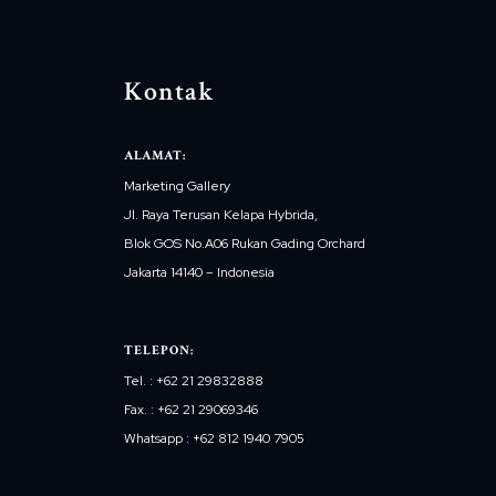
Kontak
ALAMAT:
Marketing Gallery
Jl. Raya Terusan Kelapa Hybrida,
Blok GOS No.A06 Rukan Gading Orchard
Jakarta 14140 – Indonesia
TELEPON:
Tel. : +62 21 29832888
Fax. : +62 21 29069346
Whatsapp : +62 812 1940 7905