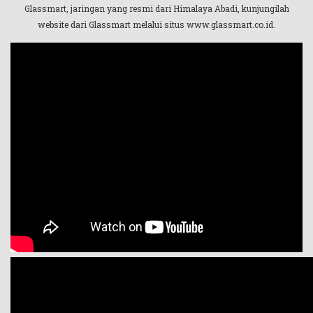
Glassmart, jaringan yang resmi dari Himalaya Abadi, kunjungilah
website dari Glassmart melalui situs www.glassmart.co.id.