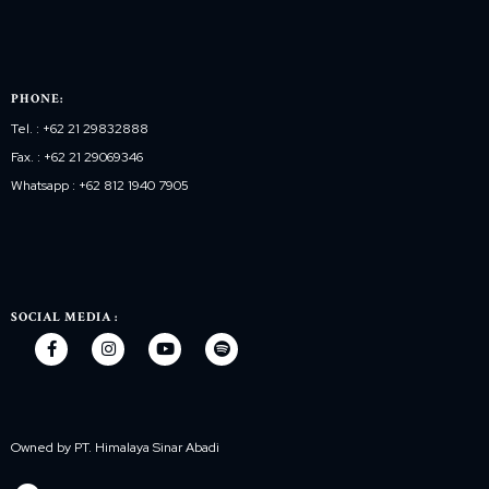
PHONE:
Tel. : +62 21 29832888
Fax. : +62 21 29069346
Whatsapp : +62 812 1940 7905
SOCIAL MEDIA :
Owned by PT. Himalaya Sinar Abadi