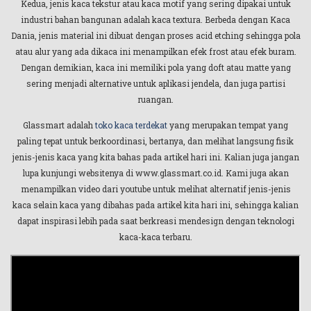
Kedua, jenis kaca tekstur atau kaca motif yang sering dipakai untuk
industri bahan bangunan adalah kaca textura. Berbeda dengan Kaca
Dania, jenis material ini dibuat dengan proses acid etching sehingga pola
atau alur yang ada dikaca ini menampilkan efek frost atau efek buram.
Dengan demikian, kaca ini memiliki pola yang doft atau matte yang
sering menjadi alternative untuk aplikasi jendela, dan juga partisi
ruangan.
Glassmart adalah
toko kaca terdekat
yang merupakan tempat yang
paling tepat untuk berkoordinasi, bertanya, dan melihat langsung fisik
jenis-jenis kaca yang kita bahas pada artikel hari ini. Kalian juga jangan
lupa kunjungi websitenya di www.glassmart.co.id. Kami juga akan
menampilkan video dari youtube untuk melihat alternatif jenis-jenis
kaca selain kaca yang dibahas pada artikel kita hari ini, sehingga kalian
dapat inspirasi lebih pada saat berkreasi mendesign dengan teknologi
kaca-kaca terbaru.