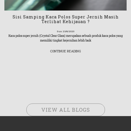
Sisi Samping Kaca Polos Super Jernih Masih
Terlihat Kehijauan ?
Sun 23/8/2020
Kaca polos super jernih (Crystal Clear Glass) merupakan sebuah produk kaca polos yang
memiliki tingkat kejernihan lebih baik
CONTINUE READING
VIEW ALL BLOGS