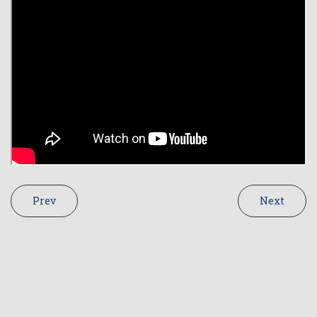
Prev
Next