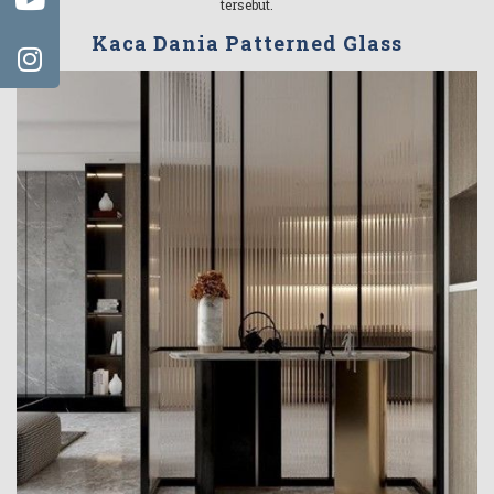
tersebut.
Kaca Dania Patterned Glass