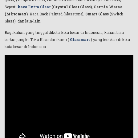
Seperti
kaca Extra Clear
(Crystal Clear Glass)
,
Cermin Warna
(Mirromax)
, Kaca Back Painted (Glasstone),
Smart Glass
(Switch
Glass), dan lain-lain.
Bagi kalian yang tinggal dikota-kota besar di Indonesia, kalian bisa
berkunjung ke Toko Kaca dari kami (
Glassmart
) yang tersebar di kota-
kota besar di Indonesia.