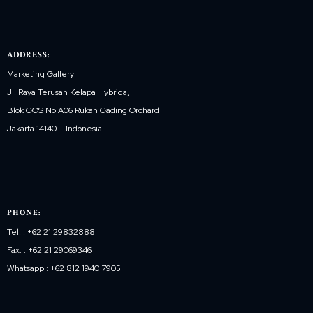
ADDRESS:
Marketing Gallery
Jl. Raya Terusan Kelapa Hybrida,
Blok GOS No.A06 Rukan Gading Orchard
Jakarta 14140 – Indonesia
PHONE:
Tel. : +62 21 29832888
Fax. : +62 21 29069346
Whatsapp : +62 812 1940 7905