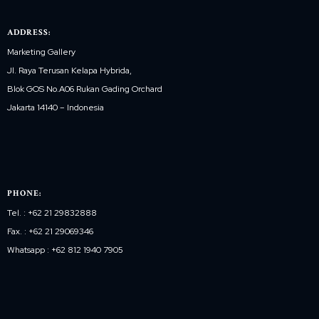
ADDRESS:
Marketing Gallery
Jl. Raya Terusan Kelapa Hybrida,
Blok GOS No.A06 Rukan Gading Orchard
Jakarta 14140 – Indonesia
PHONE:
Tel. : +62 21 29832888
Fax. : +62 21 29069346
Whatsapp : +62 812 1940 7905