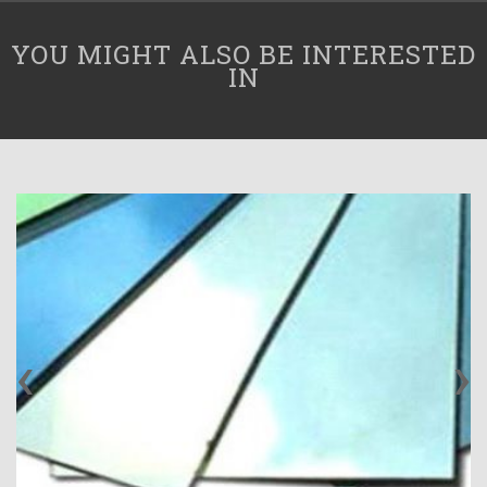
YOU MIGHT ALSO BE INTERESTED
IN
‹
›