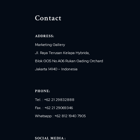
Contact
ADDRESS:
Marketing Gallery
Jl. Raya Terusan Kelapa Hybrida,
Blok GOS No.A06 Rukan Gading Orchard
Jakarta 14140 – Indonesia
PHONE:
Tel. : +62 21 29832888
Fax. : +62 21 29069346
Whatsapp : +62 812 1940 7905
SOCIAL MEDIA :