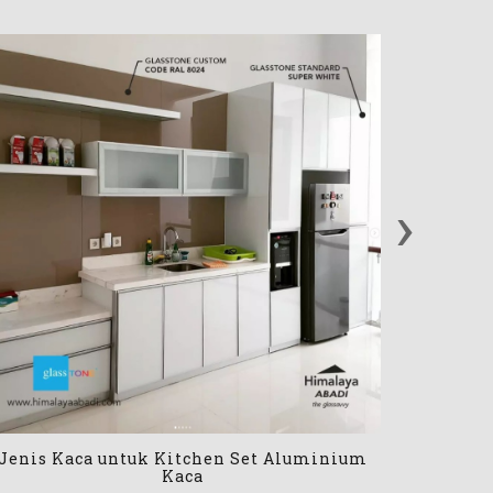
›
Jenis
Kaca cermi
Jenis Kaca untuk Kitchen Set Aluminium
ditiadakan
Kaca