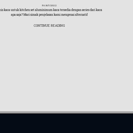
Fri 8/7/2022
nis kaca untuk kitchen set aluminimum kaca tersedia dengan series dari kaca
apa saja? Mari simak penjelasan kami mengenai alternatif
CONTINUE READING