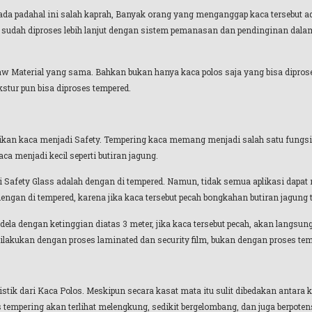
da padahal ini salah kaprah, Banyak orang yang menganggap kaca tersebut ad
sudah diproses lebih lanjut dengan sistem pemanasan dan pendinginan dalam
 Material yang sama. Bahkan bukan hanya kaca polos saja yang bisa diproses
ekstur pun bisa diproses tempered.
ikan kaca menjadi Safety. Tempering kaca memang menjadi salah satu fungsi
ca menjadi kecil seperti butiran jagung.
 Safety Glass adalah dengan di tempered. Namun, tidak semua aplikasi dapat 
 dengan di tempered, karena jika kaca tersebut pecah bongkahan butiran jagun
endela dengan ketinggian diatas 3 meter, jika kaca tersebut pecah, akan langsu
a dilakukan dengan proses laminated dan security film, bukan dengan proses te
tik dari Kaca Polos. Meskipun secara kasat mata itu sulit dibedakan antara
tempering akan terlihat melengkung, sedikit bergelombang, dan juga berpotens