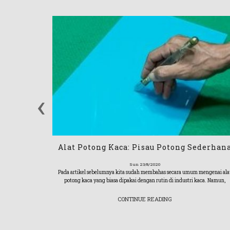
‹
Alat Potong Kaca: Pisau Potong Sederhan
Sun 23/8/2020
Pada artikel sebelumnya kita sudah membahas secara umum mengenai ala
potong kaca yang biasa dipakai dengan rutin di industri kaca. Namun,
 Shower)
CONTINUE READING
rumah maupun
enting dan