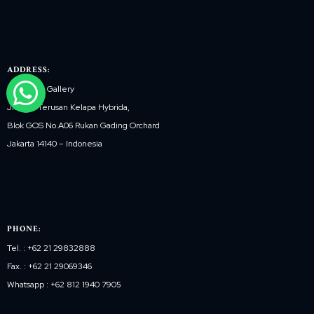
ADDRESS:
Marketing Gallery
Jl. Raya Terusan Kelapa Hybrida,
Blok GOS No.A06 Rukan Gading Orchard
Jakarta 14140 – Indonesia
PHONE:
Tel. : +62 21 29832888
Fax. : +62 21 29069346
Whatsapp : +62 812 1940 7905