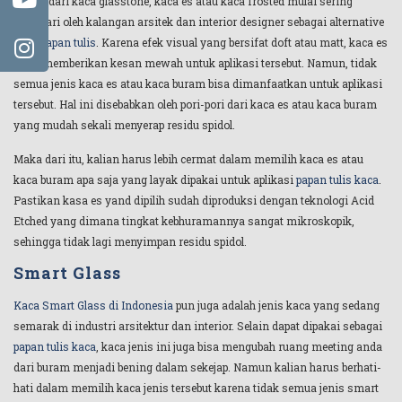
Selain dari kaca glasstone, kaca es atau kaca frosted mulai sering
digemari oleh kalangan arsitek dan interior designer sebagai alternative
kaca papan tulis
. Karena efek visual yang bersifat doft atau matt, kaca es
akan memberikan kesan mewah untuk aplikasi tersebut. Namun, tidak
semua jenis kaca es atau kaca buram bisa dimanfaatkan untuk aplikasi
tersebut. Hal ini disebabkan oleh pori-pori dari kaca es atau kaca buram
yang mudah sekali menyerap residu spidol.
Maka dari itu, kalian harus lebih cermat dalam memilih kaca es atau
kaca buram apa saja yang layak dipakai untuk aplikasi
papan tulis kaca
.
Pastikan kasa es yand dipilih sudah diproduksi dengan teknologi Acid
Etched yang dimana tingkat kebhuramannya sangat mikroskopik,
sehingga tidak lagi menyimpan residu spidol.
Smart Glass
Kaca Smart Glass di Indonesia
pun juga adalah jenis kaca yang sedang
semarak di industri arsitektur dan interior. Selain dapat dipakai sebagai
papan tulis kaca
, kaca jenis ini juga bisa mengubah ruang meeting anda
dari buram menjadi bening dalam sekejap. Namun kalian harus berhati-
hati dalam memilih kaca jenis tersebut karena tidak semua jenis smart