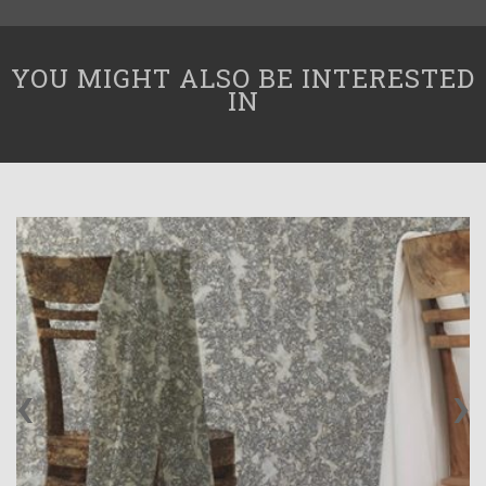
YOU MIGHT ALSO BE INTERESTED
IN
‹
›