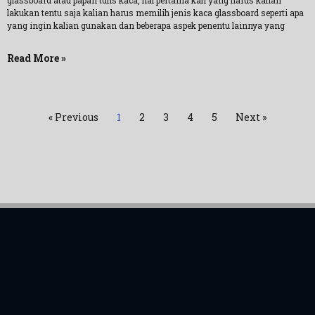
glassboard atau papan tulis kaca, hal pertama kali yang harus kalian
lakukan tentu saja kalian harus memilih jenis kaca glassboard seperti apa
yang ingin kalian gunakan dan beberapa aspek penentu lainnya yang
Read More »
« Previous
1
2
3
4
5
Next »