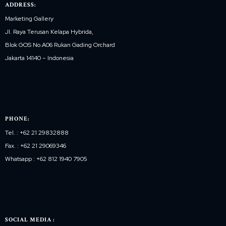
ADDRESS:
Marketing Gallery
Jl. Raya Terusan Kelapa Hybrida,
Blok GOS No.A06 Rukan Gading Orchard
Jakarta 14140 – Indonesia
PHONE:
Tel. : +62 21 29832888
Fax. : +62 21 29069346
Whatsapp : +62 812 1940 7905
SOCIAL MEDIA :