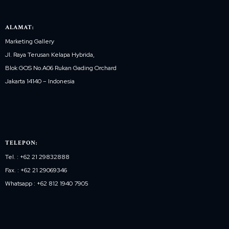
ALAMAT:
Marketing Gallery
Jl. Raya Terusan Kelapa Hybrida,
Blok GOS No.A06 Rukan Gading Orchard
Jakarta 14140 – Indonesia
TELEPON:
Tel. : +62 21 29832888
Fax. : +62 21 29069346
Whatsapp : +62 812 1940 7905