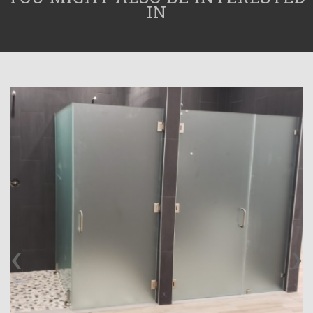
IN
‹
›