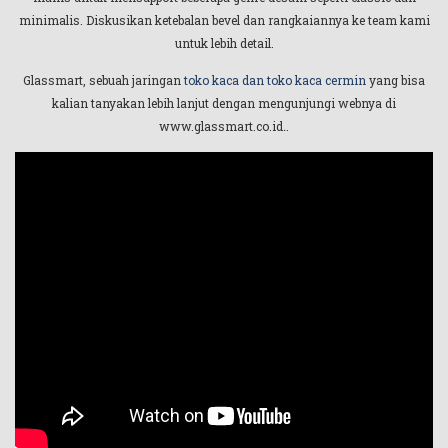
minimalis. Diskusikan ketebalan bevel dan rangkaiannya ke team kami
untuk lebih detail.
Glassmart, sebuah jaringan
toko kaca dan toko kaca cermin
yang bisa
kalian tanyakan lebih lanjut dengan mengunjungi webnya di
www.glassmart.co.id
.
.