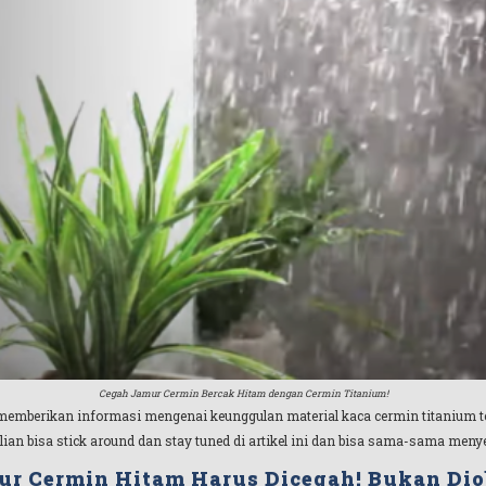
Cegah Jamur Cermin Bercak Hitam dengan Cermin Titanium!
gi memberikan informasi mengenai keunggulan material kaca cermin titanium t
lian bisa stick around dan stay tuned di artikel ini dan bisa sama-sama me
r Cermin Hitam Harus Dicegah! Bukan Dio