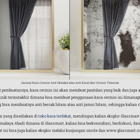
Garansi Kaca Cermin Anti Oksidasi atau Anti Karat dari Cermin Titanium
t pembuatannya, kaca cermin ini akan membuat pantulan yang baik dan juga a
teknik termutakhir dimana bisa membuat penggunaan kaca cermin ini dimana
g bisa membuatnya anti bercak hitam atau anti jamur hitam, sehingga kalian c
em yang disediakan di
toko kaca terdekat
, mendingan kalian eksplor Glassmart 
malaya Abadi dimana di Glassmart, kalian bisa berkonsultasi, berdiskusi, dan
t ini bisa juga kalian eksplor melalui kunjungan onsite dan www.glassmart.co