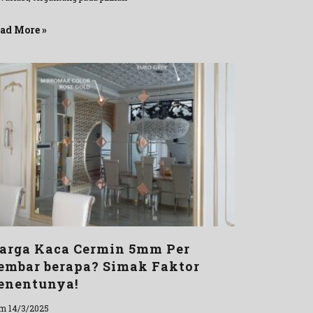
ad More »
arga Kaca Cermin 5mm Per
embar berapa? Simak Faktor
enentunya!
m 14/3/2025