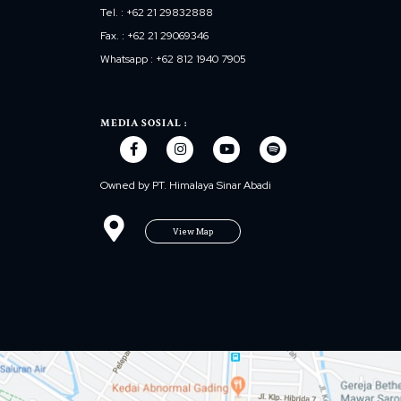
Tel. : +62 21 29832888
Fax. : +62 21 29069346
Whatsapp : +62 812 1940 7905
MEDIA SOSIAL :
Owned by PT. Himalaya Sinar Abadi
View Map