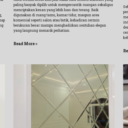
paling banyak dipilih untuk mempercantik ruangan sekaligus
Se
menciptakan kesan yang lebih luas dan terang. Baik
pe
g,
digunakan di ruang tamu, kamar tidur, maupun area
me
kap
komersial seperti salon atau butik, kehadiran cermin
ind
ing
berukuran besar mampu menghadirkan sentuhan elegan
de
yang langsung menarik perhatian.
cer
ke
Read More »
Re