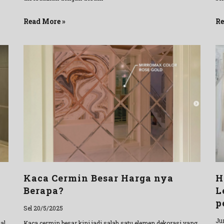
Read More »
Re
Kaca Cermin Besar Harga nya
H
Berapa?
L
p
Sel 20/5/2025
Ju
al
Kaca cermin besar kini jadi salah satu elemen dekorasi yang