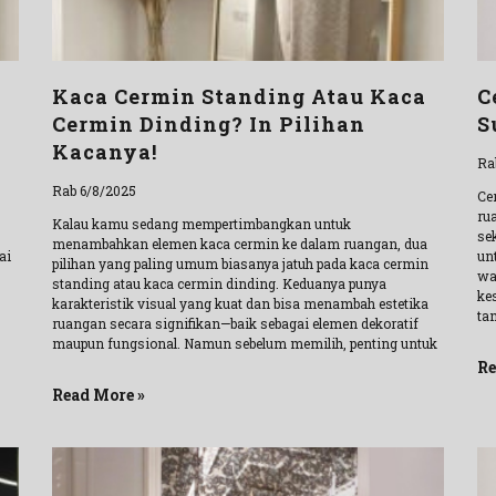
Kaca Cermin Standing Atau Kaca
C
Cermin Dinding? In Pilihan
S
Kacanya!
Ra
Rab 6/8/2025
Ce
ru
Kalau kamu sedang mempertimbangkan untuk
se
menambahkan elemen kaca cermin ke dalam ruangan, dua
ai
un
pilihan yang paling umum biasanya jatuh pada kaca cermin
wa
standing atau kaca cermin dinding. Keduanya punya
ke
karakteristik visual yang kuat dan bisa menambah estetika
ta
ruangan secara signifikan—baik sebagai elemen dekoratif
maupun fungsional. Namun sebelum memilih, penting untuk
Re
Read More »