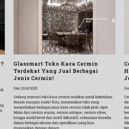
r?
Glassmart Toko Kaca Cermin
C
Terdekat Yang Jual Berbagai
H
Jenis Cermin!
J
Sen 23/6/2025
Se
uk
Sedang mencari toko kaca cermin terdekat untuk kebutuhan
Ce
desain ruangan Anda? Kini, menemukan toko yang
el
ng
menyediakan berbagai jenis kaca cermin tidak perlu repot.
me
in
Mulai dari cermin warna, cermin antique , cermin silver,
be
hingga model bevel dan motif dekoratif, semuanya tersedia
da
dalam berbagai ukuran dan spesifikasi yang bisa
di
disesuaikan dengan desain
ber