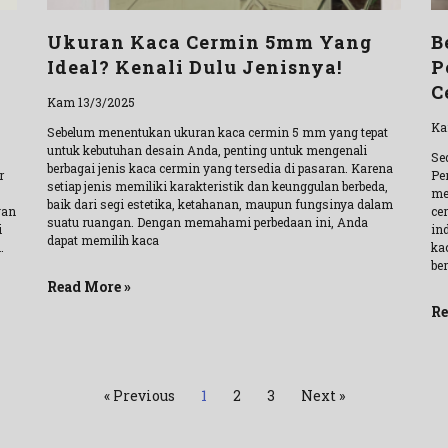
Ukuran Kaca Cermin 5mm Yang
B
Ideal? Kenali Dulu Jenisnya!
P
C
Kam 13/3/2025
Ka
Sebelum menentukan ukuran kaca cermin 5 mm yang tepat
untuk kebutuhan desain Anda, penting untuk mengenali
Se
berbagai jenis kaca cermin yang tersedia di pasaran. Karena
r
Pe
setiap jenis memiliki karakteristik dan keunggulan berbeda,
me
baik dari segi estetika, ketahanan, maupun fungsinya dalam
gan
ce
suatu ruangan. Dengan memahami perbedaan ini, Anda
i
ind
dapat memilih kaca
.
ka
ber
Read More »
Re
« Previous
1
2
3
Next »