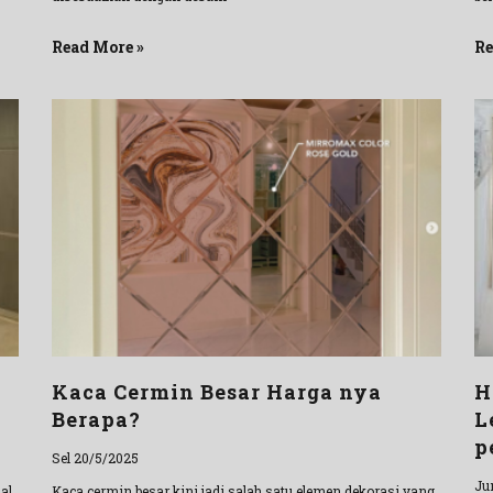
Read More »
Re
Kaca Cermin Besar Harga nya
H
Berapa?
L
p
Sel 20/5/2025
Ju
al
Kaca cermin besar kini jadi salah satu elemen dekorasi yang