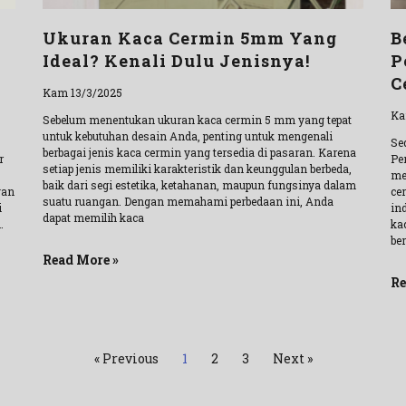
Ukuran Kaca Cermin 5mm Yang
B
Ideal? Kenali Dulu Jenisnya!
P
C
Kam 13/3/2025
Ka
Sebelum menentukan ukuran kaca cermin 5 mm yang tepat
untuk kebutuhan desain Anda, penting untuk mengenali
Se
berbagai jenis kaca cermin yang tersedia di pasaran. Karena
r
Pe
setiap jenis memiliki karakteristik dan keunggulan berbeda,
me
baik dari segi estetika, ketahanan, maupun fungsinya dalam
gan
ce
suatu ruangan. Dengan memahami perbedaan ini, Anda
i
ind
dapat memilih kaca
.
ka
ber
Read More »
Re
« Previous
1
2
3
Next »