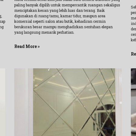
paling banyak dipilih untuk mempercantik ruangan sekaligus
Se
menciptakan kesan yang lebih luas dan terang. Baik
pe
g,
digunakan di ruang tamu, kamar tidur, maupun area
me
kap
komersial seperti salon atau butik, kehadiran cermin
ind
ing
berukuran besar mampu menghadirkan sentuhan elegan
de
yang langsung menarik perhatian.
cer
ke
Read More »
Re