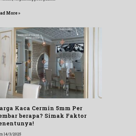
ad More »
arga Kaca Cermin 5mm Per
embar berapa? Simak Faktor
enentunya!
m 14/3/2025