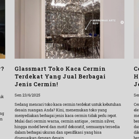
r?
Glassmart Toko Kaca Cermin
C
Terdekat Yang Jual Berbagai
H
Jenis Cermin!
J
Sen 23/6/2025
Se
uk
Sedang mencari toko kaca cermin terdekat untuk kebutuhan
Ce
desain ruangan Anda? Kini, menemukan toko yang
el
ng
menyediakan berbagai jenis kaca cermin tidak perlu repot.
me
in
Mulai dari cermin warna, cermin antique , cermin silver,
be
hingga model bevel dan motif dekoratif, semuanya tersedia
da
dalam berbagai ukuran dan spesifikasi yang bisa
di
disesuaikan dengan desain
ber