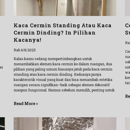
Kaca Cermin Standing Atau Kaca
C
Cermin Dinding? In Pilihan
S
Kacanya!
Ra
Rab 6/8/2025
Ce
ru
Kalau kamu sedang mempertimbangkan untuk
se
menambahkan elemen kaca cermin ke dalam ruangan, dua
ai
un
pilihan yang paling umum biasanya jatuh pada kaca cermin
wa
standing atau kaca cermin dinding. Keduanya punya
ke
karakteristik visual yang kuat dan bisa menambah estetika
ta
ruangan secara signifikan—baik sebagai elemen dekoratif
maupun fungsional. Namun sebelum memilih, penting untuk
Re
Read More »