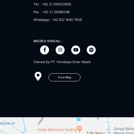
Tel. : +62 21 29832888
Fax. : +62 21 29069346
Whatsapp : +62 812 1940 7905
MEDIA SOSIAL :
Owned by PT. Himalaya Sinar Abadi
View Map