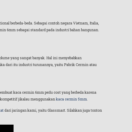
ional berbeda-beda. Sebagai contoh negara Vietnam, Italia,
in 6mm sebagai standard pada industri bahan bangunan.
olume yang sangat banyak. Hal ini menyebabkan
 dari itu industri turunannya, yaitu Pabrik Cermin atau
embuat kaca cermin 6mm perlu cost yang berbeda karena
k kompetitif jikalau menggunakan
kaca cermin 5mm
.
kat
dari jaringan kami, yaitu Glassmart. Silahkan juga tonton