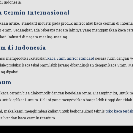
di Indonesia.
a Cermin Internasional
an artikel, standard industri pada produk mirror atau kaca cermin di Internat
4mm. Sedangkan ada beberapa negara lainnya yang menggunakan kaca cerm
dard Industri di negara masing-masing.
 di Indonesia
lass memproduksi ketebalan
kaca 5mm mirror standard
secara rutin dengan v
e produksi kaca tebal 6mm lebih jarang dibandingkan dengan kaca 5mm. Maka
ng dipakai.
Umum
 kaca cermin bisa diakomodir dengan ketebalan 5mm. Disamping itu, untuk m
 untuk aplikasi umum. Hal ini yang menyebabkan harga lebih tinggi dan tida
i ini, maka kami menghimbau kalian untuk berkonsultasi teknis
toko kaca terde
silver dan kaca cermin titanium.