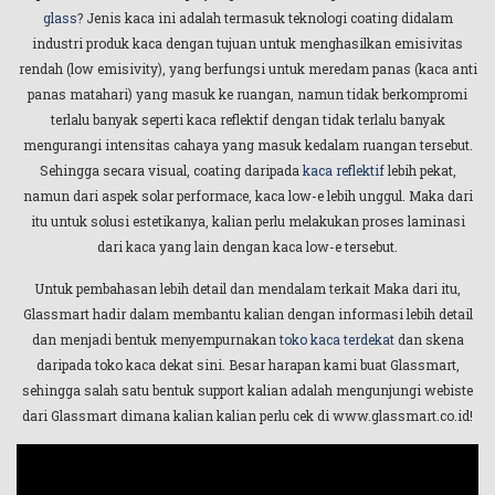
glass
? Jenis kaca ini adalah termasuk teknologi coating didalam
industri produk kaca dengan tujuan untuk menghasilkan emisivitas
rendah (low emisivity), yang berfungsi untuk meredam panas (kaca anti
panas matahari) yang masuk ke ruangan, namun tidak berkompromi
terlalu banyak seperti kaca reflektif dengan tidak terlalu banyak
mengurangi intensitas cahaya yang masuk kedalam ruangan tersebut.
Sehingga secara visual, coating daripada
kaca reflektif
lebih pekat,
namun dari aspek solar performace, kaca low-e lebih unggul. Maka dari
itu untuk solusi estetikanya, kalian perlu melakukan proses laminasi
dari kaca yang lain dengan kaca low-e tersebut.
Untuk pembahasan lebih detail dan mendalam terkait Maka dari itu,
Glassmart hadir dalam membantu kalian dengan informasi lebih detail
dan menjadi bentuk menyempurnakan
toko kaca terdekat
dan skena
daripada toko kaca dekat sini. Besar harapan kami buat Glassmart,
sehingga salah satu bentuk support kalian adalah mengunjungi webiste
dari Glassmart dimana kalian kalian perlu cek di www.glassmart.co.id!