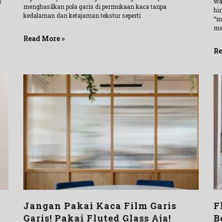
s
wa
menghasilkan pola garis di permukaan kaca tanpa
hi
kedalaman dan ketajaman tekstur seperti
“m
ma
Read More »
Re
Jangan Pakai Kaca Film Garis
F
Garis! Pakai Fluted Glass Aja!
B