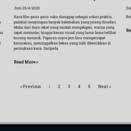
Jum 25/4/2025
Sa
Kaca film garis garis suka dianggap sebagai solusi praktis,
fl
a
padahal menyimpan banyak kelemahan yang jarang disadari.
Mulai dari daya rekat yang mudah mengelupas, warna yang
Re
as
cepat memudar, hingga kesan visual yang lama-lama terlihat
kurang menarik. Paparan cuaca pun bisa mempercepat
t
kerusakan, meninggalkan bekas yang sulit dibersihkan di
permukaan kaca. Daripada
Read More »
« Previous
1
2
3
4
5
Next »