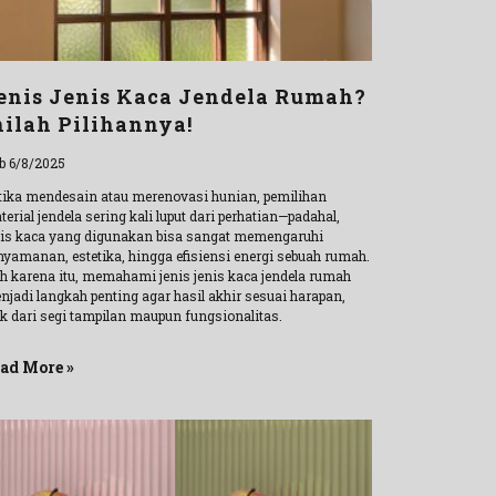
enis Jenis Kaca Jendela Rumah?
nilah Pilihannya!
b 6/8/2025
tika mendesain atau merenovasi hunian, pemilihan
erial jendela sering kali luput dari perhatian—padahal,
nis kaca yang digunakan bisa sangat memengaruhi
nyamanan, estetika, hingga efisiensi energi sebuah rumah.
eh karena itu, memahami jenis jenis kaca jendela rumah
njadi langkah penting agar hasil akhir sesuai harapan,
ik dari segi tampilan maupun fungsionalitas.
ad More »