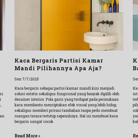
Kaca Bergaris Partisi Kamar
K
Mandi Pilihannya Apa Aja?
B
Sen 7/7/2025
Se
Kaca bergaris sebagai partisi kamar mandi kini menjadi
Ka
si
solusi estetis sekaligus fungsional yang banyak dipilih oleh
is
i
desainer interior. Pola garis yang terdapat pada permukaan
ter
,
kaca membantu menciptakan efek visual yang lebih hidup,
pi
sekaligus memberi privasi tambahan tanpa perlu membuat
cu
han
ruangan terasa tertutup sepenuhnya. Hal ini membuat kaca
ya
bergaris sangat cocok
kal
Read More »
Re