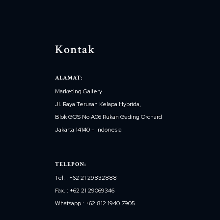
Kontak
ALAMAT:
Marketing Gallery
Jl. Raya Terusan Kelapa Hybrida,
Blok GOS No.A06 Rukan Gading Orchard
Jakarta 14140 – Indonesia
TELEPON:
Tel. : +62 21 29832888
Fax. : +62 21 29069346
Whatsapp : +62 812 1940 7905