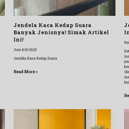
Jendela Kaca Kedap Suara
J
Banyak Jenisnya! Simak Artikel
I
Ini!
Ra
Jum 8/8/2025
Ke
mat
Jendela Kaca Kedap Suara
je
ke
Read More »
Ol
me
ba
Re