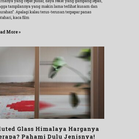
rnanya yang cepat pudar, daya rekat yang gampang lepas,
ngga tampilannya yang makin lama terlihat kusam dan
urahan”. Apalagi kalau terus-terusan terpapar panas
tahari, kaca film
ad More »
luted Glass Himalaya Harganya
erapa? Pahami Dulu Jenisnya!