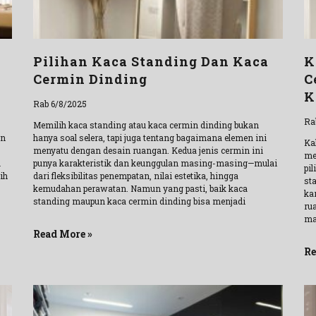
Pilihan Kaca Standing Dan Kaca
K
Cermin Dinding
C
K
Rab 6/8/2025
Ra
Memilih kaca standing atau kaca cermin dinding bukan
un
hanya soal selera, tapi juga tentang bagaimana elemen ini
Ka
menyatu dengan desain ruangan. Kedua jenis cermin ini
me
u
punya karakteristik dan keunggulan masing-masing—mulai
pi
ih
dari fleksibilitas penempatan, nilai estetika, hingga
st
kemudahan perawatan. Namun yang pasti, baik kaca
ka
standing maupun kaca cermin dinding bisa menjadi
ru
ma
Read More »
Re