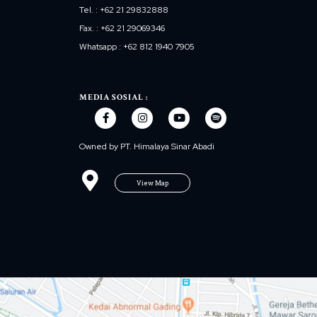
Tel. : +62 21 29832888
Fax. : +62 21 29069346
Whatsapp : +62 812 1940 7905
MEDIA SOSIAL :
Owned by PT. Himalaya Sinar Abadi
View Map