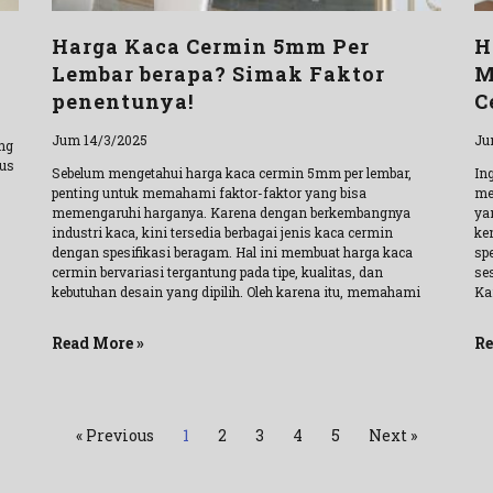
Harga Kaca Cermin 5mm Per
H
Lembar berapa? Simak Faktor
M
penentunya!
C
Jum 14/3/2025
Ju
ang
gus
Sebelum mengetahui harga kaca cermin 5mm per lembar,
In
penting untuk memahami faktor-faktor yang bisa
me
memengaruhi harganya. Karena dengan berkembangnya
ya
industri kaca, kini tersedia berbagai jenis kaca cermin
ke
dengan spesifikasi beragam. Hal ini membuat harga kaca
sp
cermin bervariasi tergantung pada tipe, kualitas, dan
se
kebutuhan desain yang dipilih. Oleh karena itu, memahami
Ka
Read More »
Re
« Previous
1
2
3
4
5
Next »