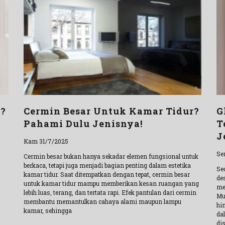
u?
Cermin Besar Untuk Kamar Tidur?
G
Pahami Dulu Jenisnya!
T
J
Kam 31/7/2025
Se
Cermin besar bukan hanya sekadar elemen fungsional untuk
berkaca, tetapi juga menjadi bagian penting dalam estetika
Se
kamar tidur. Saat ditempatkan dengan tepat, cermin besar
de
untuk kamar tidur mampu memberikan kesan ruangan yang
me
lebih luas, terang, dan tertata rapi. Efek pantulan dari cermin
Mul
membantu memantulkan cahaya alami maupun lampu
hi
kamar, sehingga
da
di