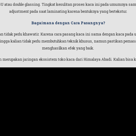
GU atau double glassing. Tingkat kesulitan proses kaca ini pada umumnya s
adjustment pada saat laminating karena bentuknya yang bertekstur.
Bagaimana dengan Cara Pasangnya?
an tidak perlu khawatir. Karena cara pasang kaca ini sama dengan kaca pada
gga kalian tidak perlu membutuhkan teknik khusus, namun pastikan pemasanga
menghasilkan efek yang baik.
 merupakan jaringan ekosistem toko kaca dari Himalaya Abadi. Kalian bisa k