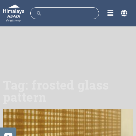
Tag: frosted glass
pattern