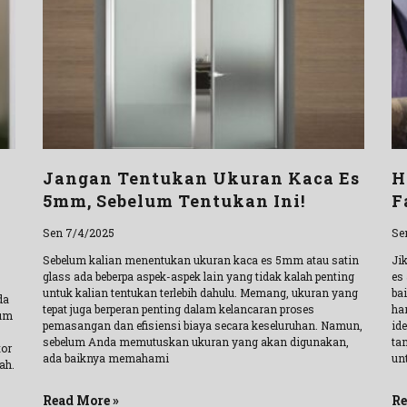
Jangan Tentukan Ukuran Kaca Es
H
5mm, Sebelum Tentukan Ini!
F
Sen 7/4/2025
Se
Sebelum kalian menentukan ukuran kaca es 5mm atau satin
Ji
glass ada beberpa aspek-aspek lain yang tidak kalah penting
es
untuk kalian tentukan terlebih dahulu. Memang, ukuran yang
ba
da
tepat juga berperan penting dalam kelancaran proses
ha
lum
pemasangan dan efisiensi biaya secara keseluruhan. Namun,
id
sebelum Anda memutuskan ukuran yang akan digunakan,
ta
tor
ada baiknya memahami
un
ah.
Read More »
Re