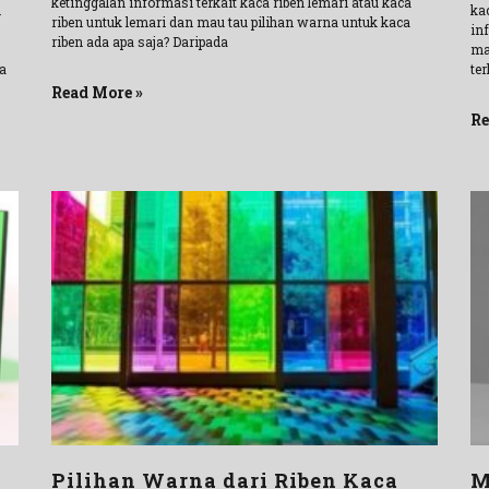
ketinggalan informasi terkait kaca riben lemari atau kaca
n
ka
riben untuk lemari dan mau tau pilihan warna untuk kaca
in
riben ada apa saja? Daripada
ma
a
ter
Read More »
Re
Pilihan Warna dari Riben Kaca
M