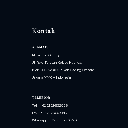
Kontak
ALAMAT:
Marketing Gallery
Jl. Raya Terusan Kelapa Hybrida,
Blok GOS No.A06 Rukan Gading Orchard
Jakarta 14140 – Indonesia
TELEPON:
Tel. : +62 21 29832888
Fax. : +62 21 29069346
Whatsapp : +62 812 1940 7905