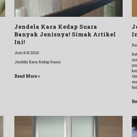
Jendela Kaca Kedap Suara
J
Banyak Jenisnya! Simak Artikel
I
Ini!
Ra
Jum 8/8/2025
Ke
mat
Jendela Kaca Kedap Suara
je
ke
Read More »
Ol
me
ba
Re