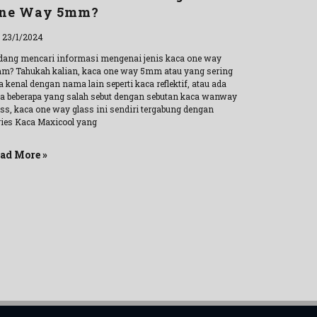
ne Way 5mm?
l 23/1/2024
dang mencari informasi mengenai jenis kaca one way
m? Tahukah kalian, kaca one way 5mm atau yang sering
a kenal dengan nama lain seperti kaca reflektif, atau ada
ga beberapa yang salah sebut dengan sebutan kaca wanway
ass, kaca one way glass ini sendiri tergabung dengan
ries Kaca Maxicool yang
ad More »