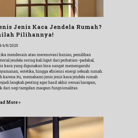
enis Jenis Kaca Jendela Rumah?
nilah Pilihannya!
b 6/8/2025
tika mendesain atau merenovasi hunian, pemilihan
erial jendela sering kali luput dari perhatian—padahal,
nis kaca yang digunakan bisa sangat memengaruhi
nyamanan, estetika, hingga efisiensi energi sebuah rumah.
eh karena itu, memahami jenis jenis kaca jendela rumah
njadi langkah penting agar hasil akhir sesuai harapan,
ik dari segi tampilan maupun fungsionalitas.
ad More »