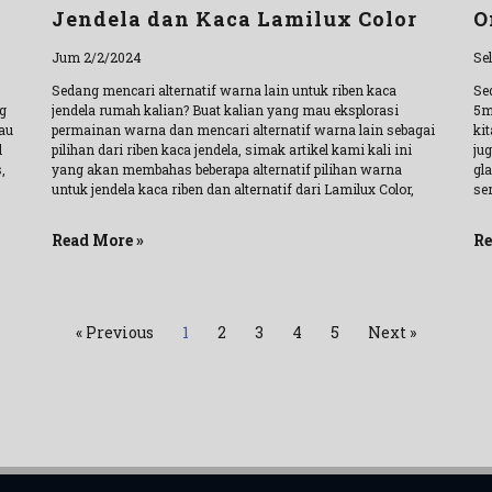
Jendela dan Kaca Lamilux Color
O
Jum 2/2/2024
Se
Sedang mencari alternatif warna lain untuk riben kaca
Se
g
jendela rumah kalian? Buat kalian yang mau eksplorasi
5m
au
permainan warna dan mencari alternatif warna lain sebagai
kit
l
pilihan dari riben kaca jendela, simak artikel kami kali ini
ju
,
yang akan membahas beberapa alternatif pilihan warna
gl
untuk jendela kaca riben dan alternatif dari Lamilux Color,
se
Read More »
Re
« Previous
1
2
3
4
5
Next »