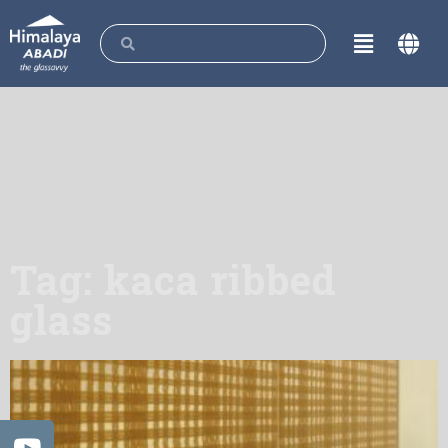
Tag: kaca ribbed
glass