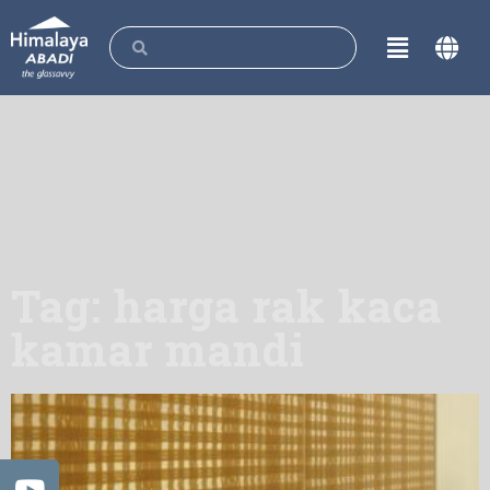
Tag: harga rak kaca
kamar mandi