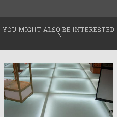
YOU MIGHT ALSO BE INTERESTED
IN
‹
›