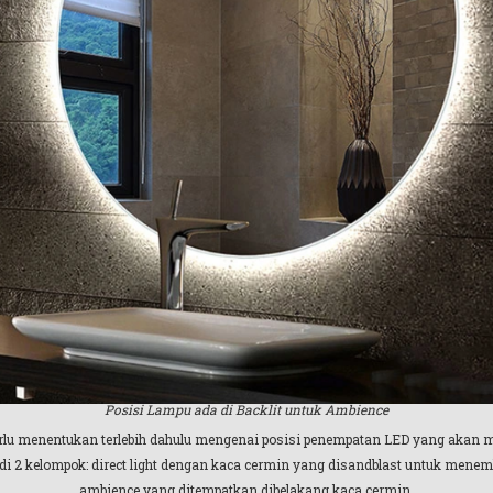
Posisi Lampu ada di Backlit untuk Ambience
perlu menentukan terlebih dahulu mengenai posisi penempatan LED yang akan
 2 kelompok: direct light dengan kaca cermin yang disandblast untuk menemb
ambience yang ditempatkan dibelakang kaca cermin.