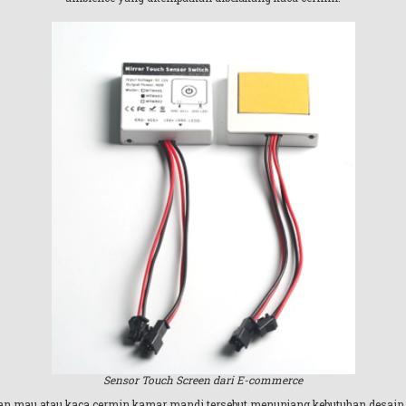
Sensor Touch Screen dari E-commerce
lian mau atau kaca cermin kamar mandi tersebut menunjang kebutuhan desain