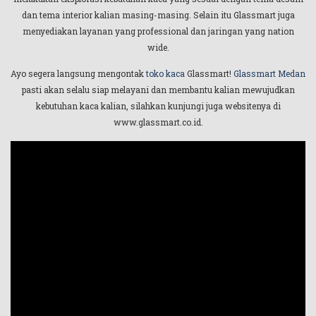
dan tema interior kalian masing-masing. Selain itu Glassmart juga
menyediakan layanan yang professional dan jaringan yang nation
wide.
Ayo segera langsung mengontak
toko kaca
Glassmart!
Glassmart Medan
pasti akan selalu siap melayani dan membantu kalian mewujudkan
kebutuhan kaca kalian, silahkan kunjungi juga websitenya di
www.glassmart.co.id.