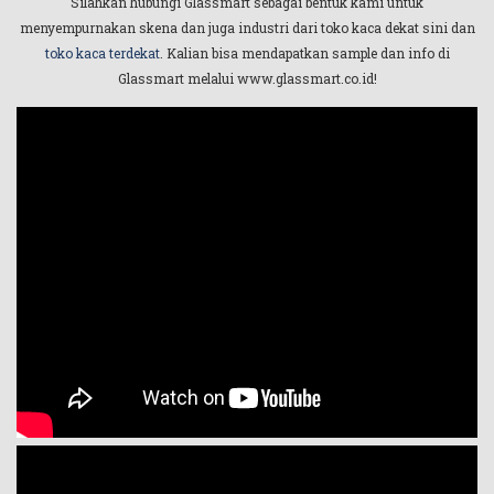
Silahkan hubungi Glassmart sebagai bentuk kami untuk
menyempurnakan skena dan juga industri dari toko kaca dekat sini dan
toko kaca terdekat
. Kalian bisa mendapatkan sample dan info di
Glassmart melalui www.glassmart.co.id!