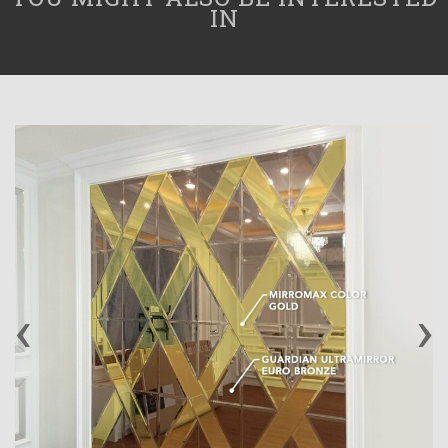
IN
‹
›