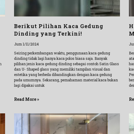
Berikut Pilihan Kaca Gedung
H
Dinding yang Terkini!
M
Jum 1/11/2024
Ju
Seiring perkembangan waktu, penggunaan kaca gedung
Ber
dinding tidak lagi hanya kaca polos biasa saja. Banyak
at
n
pilihan jenis kaca gedung dinding sebagai contoh Satin Glass
ha
dan U- Shaped glass yang memiliki tampilan visual dan
kac
estetika yang berbeda dibandingkan dengan kaca gedung
Pe
pada umumnya. Sekarang, pemahaman material kaca bukan
be
lagi dipakai untuk
de
Read More »
Re