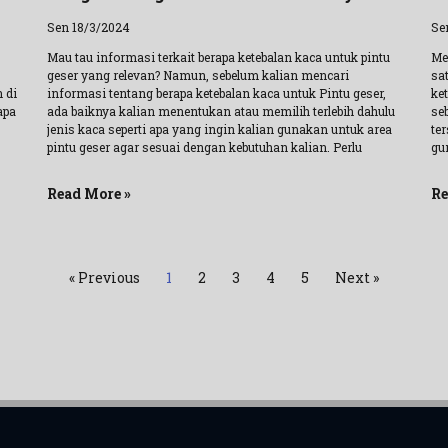
Sen 18/3/2024
Se
Mau tau informasi terkait berapa ketebalan kaca untuk pintu
Me
geser yang relevan? Namun, sebelum kalian mencari
sa
 di
informasi tentang berapa ketebalan kaca untuk Pintu geser,
ke
apa
ada baiknya kalian menentukan atau memilih terlebih dahulu
se
jenis kaca seperti apa yang ingin kalian gunakan untuk area
te
pintu geser agar sesuai dengan kebutuhan kalian. Perlu
gu
Read More »
Re
« Previous
1
2
3
4
5
Next »