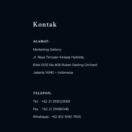
Kontak
ALAMAT:
Marketing Gallery
Jl. Raya Terusan Kelapa Hybrida,
Blok GOS No.A06 Rukan Gading Orchard
Jakarta 14140 – Indonesia
TELEPON:
Tel. : +62 21 29832888
Fax. : +62 21 29069346
Whatsapp : +62 812 1940 7905