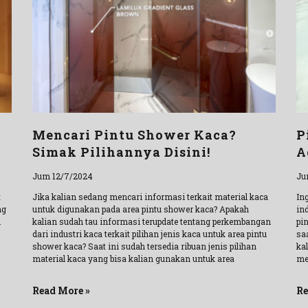
Mencari Pintu Shower Kaca?
P
Simak Pilihannya Disini!
A
Jum 12/7/2024
Ju
t
Jika kalian sedang mencari informasi terkait material kaca
In
ng
untuk digunakan pada area pintu shower kaca? Apakah
in
.
kalian sudah tau informasi terupdate tentang perkembangan
pin
dari industri kaca terkait pilihan jenis kaca untuk area pintu
saa
shower kaca? Saat ini sudah tersedia ribuan jenis pilihan
kal
material kaca yang bisa kalian gunakan untuk area
me
Read More »
Re