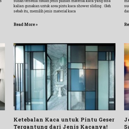
is
sudah tersedia ribuan jenis pilihan material kaca yang bisa
ma
kalian gunakan untuk area pintu kaca shower sliding . Oleh
sud
sebab itu, memilih jenis material kaca
da
Read More »
Re
Ketebalan Kaca untuk Pintu Geser
J
Tergantung dari Jenis Kacanya!
S