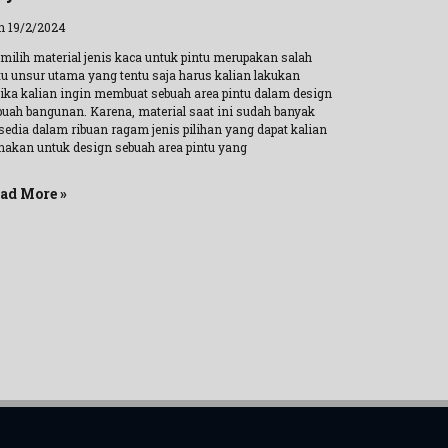
n 19/2/2024
milih material jenis kaca untuk pintu merupakan salah
tu unsur utama yang tentu saja harus kalian lakukan
tika kalian ingin membuat sebuah area pintu dalam design
buah bangunan. Karena, material saat ini sudah banyak
rsedia dalam ribuan ragam jenis pilihan yang dapat kalian
nakan untuk design sebuah area pintu yang
ad More »