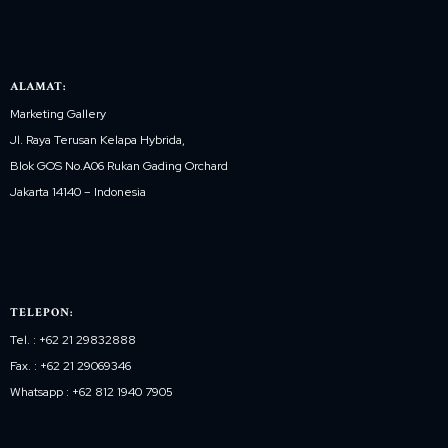
ALAMAT:
Marketing Gallery
Jl. Raya Terusan Kelapa Hybrida,
Blok GOS No.A06 Rukan Gading Orchard
Jakarta 14140 – Indonesia
TELEPON:
Tel. : +62 21 29832888
Fax. : +62 21 29069346
Whatsapp : +62 812 1940 7905