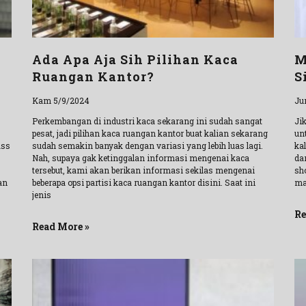
Ada Apa Aja Sih Pilihan Kaca
M
Ruangan Kantor?
S
Kam 5/9/2024
Ju
Perkembangan di industri kaca sekarang ini sudah sangat
Ji
pesat, jadi pilihan kaca ruangan kantor buat kalian sekarang
un
ass
sudah semakin banyak dengan variasi yang lebih luas lagi.
ka
Nah, supaya gak ketinggalan informasi mengenai kaca
dar
tersebut, kami akan berikan informasi sekilas mengenai
sho
an
beberapa opsi partisi kaca ruangan kantor disini. Saat ini
ma
jenis
Re
Read More »