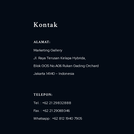
Kontak
ALAMAT:
Marketing Gallery
Jl. Raya Terusan Kelapa Hybrida,
Blok GOS No.A06 Rukan Gading Orchard
Jakarta 14140 – Indonesia
TELEPON:
Tel. : +62 21 29832888
Fax. : +62 21 29069346
Whatsapp : +62 812 1940 7905