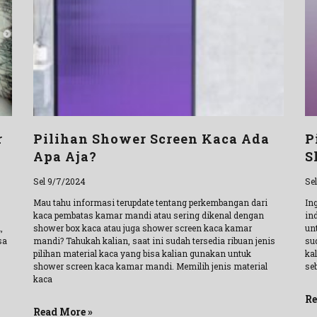
r
Pilihan Shower Screen Kaca Ada
P
Apa Aja?
S
Sel 9/7/2024
Se
Mau tahu informasi terupdate tentang perkembangan dari
In
kaca pembatas kamar mandi atau sering dikenal dengan
ind
,
shower box kaca atau juga shower screen kaca kamar
un
sa
mandi? Tahukah kalian, saat ini sudah tersedia ribuan jenis
sud
pilihan material kaca yang bisa kalian gunakan untuk
ka
shower screen kaca kamar mandi. Memilih jenis material
seb
kaca
Re
Read More »