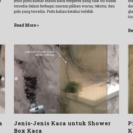
t
jenis pintu kamar mandi kaca tempered yang saat ini sudah
me
tersedia dalam berbagai macam pilihan warna, tekstur, dan
da
pola yang tersedia. Perlu kalian ketahui terlebih
gl
tin
Read More »
Re
a
Jenis-Jenis Kaca untuk Shower
P
Box Kaca
K