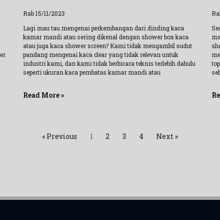
Rab 15/11/2023
Ra
Lagi mau tau mengenai perkembangan dari dinding kaca
Se
kamar mandi atau sering dikenal dengan shower box kaca
ma
atau juga kaca shower screen? Kami tidak mengambil sudut
sh
er
pandang mengenai kaca clear yang tidak relevan untuk
me
industri kami, dan kami tidak berbicara teknis terlebih dahulu
top
seperti ukuran kaca pembatas kamar mandi atau
seb
Read More »
Re
« Previous
1
2
3
4
Next »