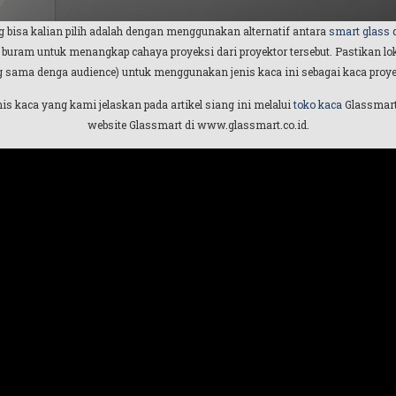
g bisa kalian pilih adalah dengan menggunakan alternatif antara
smart glass
 buram untuk menangkap cahaya proyeksi dari proyektor tersebut. Pastikan l
 sama denga audience) untuk menggunakan jenis kaca ini sebagai kaca proye
nis kaca yang kami jelaskan pada artikel siang ini melalui
toko kaca
Glassmart
website Glassmart di www.glassmart.co.id.