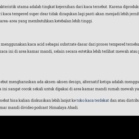
akteristik utama adalah tingkat kejernihan dari kaca tersebut. Karena diprod
i kaca tempered super clear tidak diragukan lagi pasti akan menjadi lebih je
 area-area yang membutuhkan ketebalan lebih tinggi.
h menggunakan kaca acid sebagai substrate dasar dari proses tempered terse
a ini di area kamar mandi, selain secara estetika lebih terlihat mewah ata
ersebut mengharuskan ada aksen-aksen design, alternatif ketiga adalah meng
ca ini sangat cocok sekali untuk dipakai di area kamar mandi rumah mewah
ebut bisa kalian diskusikan lebih lanjut ke
toko kaca terdekat
dan atau distrib
kamar mandi divideo podcast Himalaya Abadi.