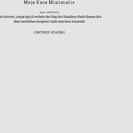
Meja Kaca Minimalis
Kam 28/10/2021
lo internet, jumpa lagi di website dan blog dari Himalaya Abadi dimana kita
akan membahas mengenai topik meja kaca minimalis
CONTINUE READING
Pilihan
Apakah kalia
10mm? 