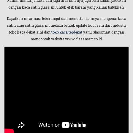
kamar mandi, jendela dan juga area lain nya juga bisa kalian padukan
dengan kaca satin glass ini untuk efek buram yang kalian butuhkan.
Dapatkan informasi lebih lanjut dan mendetail lainnya mengenai kaca
satin atau satin glass ini melalui bentuk update lebih seru dari industri
toko kaca dekat sini dan
toko kaca terdekat
yaitu Glassmart dengan
mengontak website www.glassmart.co.id.