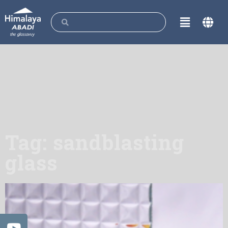
Tag: sandblasting
glass